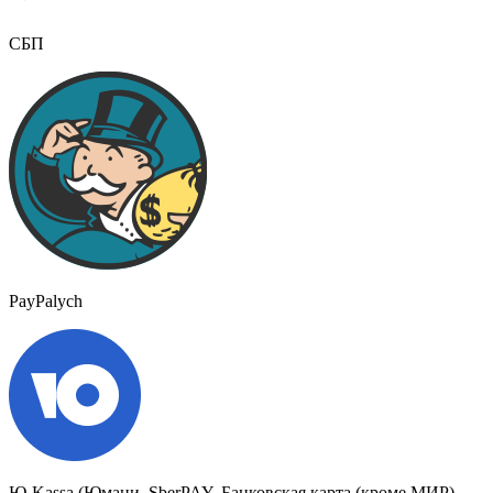
СБП
PayPalych
Ю-Kassa (Юмани, SberPAY, Банковская карта (кроме МИР),