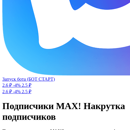
Запуск бота (БОТ СТАРТ)
2.6 ₽
-4%
2.5
₽
2.6 ₽
-4%
2.5 ₽
Подписчики MAX! Накрутка
подписчиков