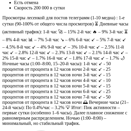
Есть отмена
Скорость 200 000 в сутки
Просмотры лесенкой для постов телеграмм (1-10 медиа) : 1-е
сутки (90-100% от общего числа просмотров) ⏳ Дневные часы
(активный трафик): 1-й час 🚀 – 15% 2-й час 🔥 – 9% 3-й час ⏳
– 8% 4-й час 📊 – 7% 5-й час ↘️ – 6% 6-й час ↙️ – 5% 7-й час ↙️
– 4.5% 8-й час ↙️ – 4% 9-й час ↙️ – 3% 10-й час ↙️ – 2.5% 11-й
час ↙️ – 2.8% 12-й час ↙️ – 2.3% 13-й час ↙️ – 2.1% 14-й час ↙️ –
2% 15-й час ↙️ – 1.7% 16-й час ↙️ – 1.8% 17-й час ↙️ – 1.7% 🌙
Ночные часы (1:00–8:00, 15–20-й часы): 1-й час ↙️ - 50
процентов от процента в 12 часов ночи 2-й час ↙️ - 25
процентов от процента в 12 часов ночи 3-й час ↙️ - 15
процентов от процента в 12 часов ночи 4-й час ↙️ - 10
процентов от процента в 12 часов ночи 5-й час ↙️ - 15
процентов от процента в 12 часов ночи 6-й час ↙️ - 25
процентов от процента в 12 часов ночи 7-й час ↙️ - 50
процентов от процента в 12 часов ночи 🌅 Вечерние часы (21–
24-й часы): По 0.4%/час – 3.2% 💡 Итог: Пик активности –
первые сутки (особенно 1–6 часы). Далее плавное снижение с
равномерным распределением. Ночью (1:00–8:00) –
минимальный, но стабильный трафик.