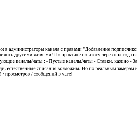
bot в администраторы канала с правами "Добавление подписчиков
лились другими живыми! По практике по итогу через пол года ос
дующие каналы/чаты : - Пустые каналы/чаты - Ставки, казино -
, естественные списания возможны. Но по реальным замерам н
 / просмотров / сообщений в чате!