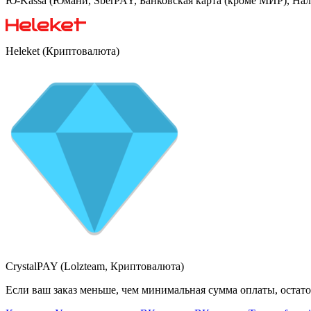
Ю-Kassa (Юмани, SberPAY, Банковская карта (кроме МИР), На
Heleket (Криптовалюта)
CrystalPAY (Lolzteam, Криптовалюта)
Если ваш заказ меньше, чем минимальная сумма оплаты, остато