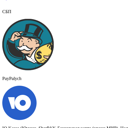
СБП
PayPalych