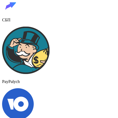
СБП
PayPalych